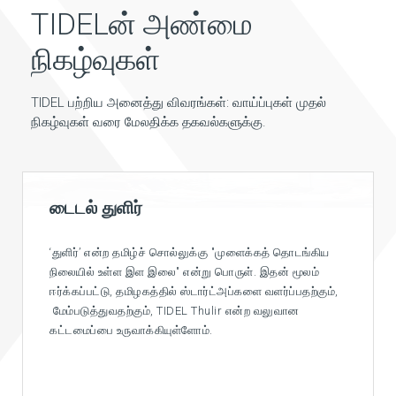
TIDELன் அண்மை
நிகழ்வுகள்
TIDEL பற்றிய அனைத்து விவரங்கள்: வாய்ப்புகள் முதல்
நிகழ்வுகள் வரை மேலதிக்க தகவல்களுக்கு.
டைடல் நியோ
TIDEL Neo ஒரு எதிர்கால தளமாக இருக்கும், இது
தமிழ்நாட்டின் IT மற்றும் வணிக தொடக்க சூழலை
தொலைநோக்குப்பார்வையோடு அடைகாக்கும். இந்த
முன்முயற்சியானது மாநிலத்தில் உள்ள அனைத்துப்
பகுதிகளிலும் ஒரு பன்னாட்டுச் சூழலை உள்வாங்கி
உள்ளூர்மயமாக்கும்.