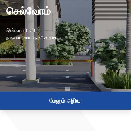
செல்வோம்
இன்றைய TIDEL,
நாளைய வாய்ப்புகளின் உலகம்
மேலும் அறிய