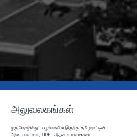
அலுவலகங்கள்
ஒரு தொழில்நுட்ப பூங்காவில் இருந்து தமிழ்நாட்டின் IT
அடையாளமாக, TIDEL அதன் எல்லைகளை