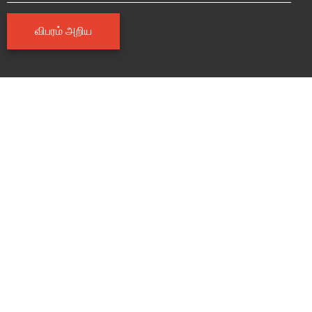
விபரம் அறிய
மேலும் படங்கள்
TIDEL
வலைப்பதிவு
TIDEL இல் நடக்கும் சுவாரஸ்யமான நிகழ்வுகளின்
சிறப்பம்சங்கள், எதிர்காலத் திட்டங்கள் மற்றும் பல.